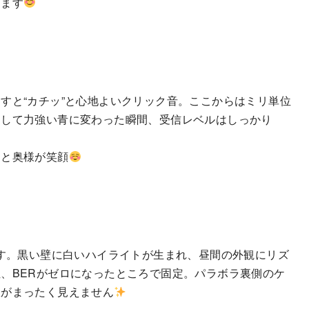
きます
すと“カチッ”と心地よいクリック音。ここからはミリ単位
そして力強い青に変わった瞬間、受信レベルはしっかり
」と奥様が笑顔
ます。黒い壁に白いハイライトが生まれ、昼間の外観にリズ
、BERがゼロになったところで固定。パラボラ裏側のケ
線がまったく見えません