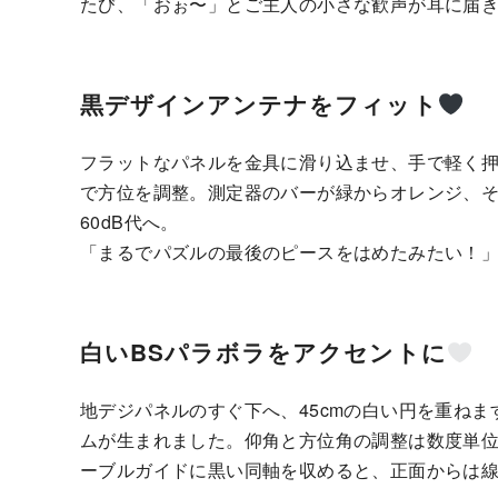
たび、「おぉ〜」とご主人の小さな歓声が耳に届
黒デザインアンテナをフィット
フラットなパネルを金具に滑り込ませ、手で軽く押
で方位を調整。測定器のバーが緑からオレンジ、
60dB代へ。
「まるでパズルの最後のピースをはめたみたい！
白いBSパラボラをアクセントに
地デジパネルのすぐ下へ、45cmの白い円を重ね
ムが生まれました。仰角と方位角の調整は数度単位
ーブルガイドに黒い同軸を収めると、正面からは