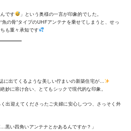
なんです
」という奥様の一言が印象的でした。
“魚の骨”タイプのUHFアンテナを乗せてしまうと、せっ
たちも重々承知です
誌に出てくるような美しい佇まいの新築住宅が…
が絶妙に溶け合い、とてもシックで現代的な印象。
るく出迎えてくださったご夫婦に安心しつつ、さっそく外
ど…黒い四角いアンテナとかあるんですか？」