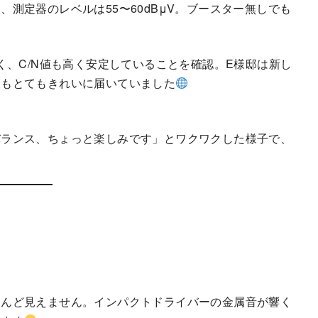
測定器のレベルは55〜60dBμV。ブースター無しでも
く、C/N値も高く安定していることを確認。E様邸は新し
波もとてもきれいに届いていました
バランス、ちょっと楽しみです」とワクワクした様子で、
とんど見えません。インパクトドライバーの金属音が響く